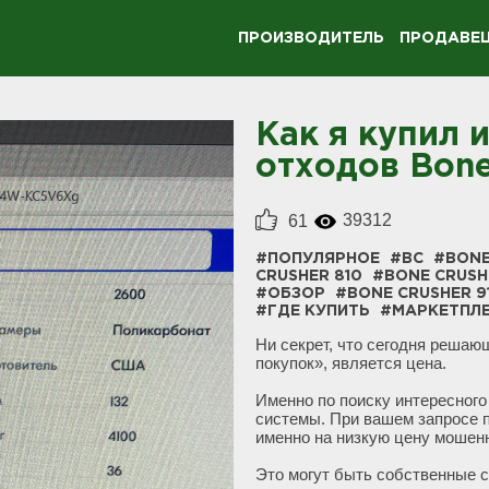
ПРОИЗВОДИТЕЛЬ
ПРОДАВЕ
Как я купил 
отходов Bone
39312
61
#ПОПУЛЯРНОЕ
#BC
#BONE
CRUSHER 810
#BONE CRUSH
#ОБЗОР
#BONE CRUSHER 9
#ГДЕ КУПИТЬ
#МАРКЕТПЛ
Ни секрет, что сегодня реша
покупок», является цена.
Именно по поиску интересног
системы. При вашем запросе п
именно на низкую цену мошен
Это могут быть собственные с