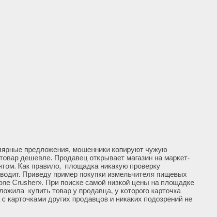
лярные предложения, мошенники копируют чужую
 товар дешевле. Продавец открывает магазин на маркет-
нтом. Как правило, площадка никакую проверку
зводит. Приведу пример покупки измельчителя пищевых
one Crusher». При поиске самой низкой цены на площадке
ложила купить товар у продавца, у которого карточка
с карточками других продавцов и никаких подозрений не